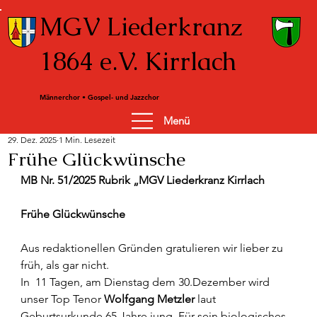
MGV Liederkranz
1864 e.V. Kirrlach
Männerchor • Gospel- und Jazzchor
Menü
29. Dez. 2025
1 Min. Lesezeit
Frühe Glückwünsche
MB Nr. 51/2025 Rubrik „MGV Liederkranz Kirrlach
Frühe Glückwünsche
Aus redaktionellen Gründen gratulieren wir lieber zu 
früh, als gar nicht.
In  11 Tagen, am Dienstag dem 30.Dezember wird 
unser Top Tenor 
Wolfgang Metzler
 laut 
Geburtsurkunde 65 Jahre jung. Für sein biologisches 