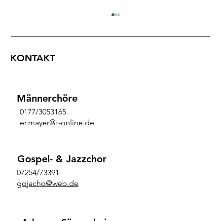
KONTAKT
Höchste Ehrung
Männerchöre
0177/3053165
er.mayer@t-online.de
Gospel- & Jazzchor
07254/73391
gojacho@web.de