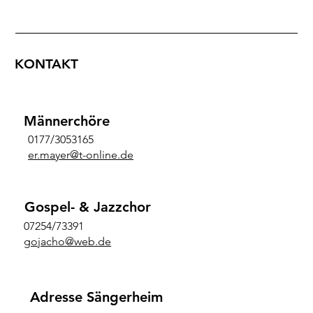
KONTAKT
Männerchöre
0177/3053165
er.mayer@t-online.de
Gospel- & Jazzchor
07254/73391
gojacho@web.de
Adresse Sängerheim